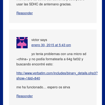
usar las SDHC de antemano gracias.
Responder
victor
says
enero 30, 2015 at 5:43 pm
yo tenia problemas con una micro sd
«china» y no podía formatearla a 64g fat32 y
buscando encontré esto:
http://www.verbatim.com/includes/binary_details.php3?
show=1&id=840
me ha funcionado… espero os sirva
Responder