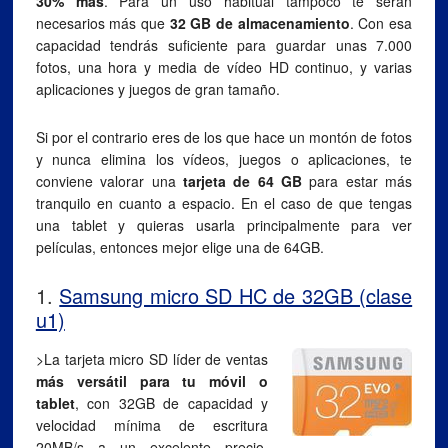
30% más
. Para un uso habitual tampoco te serán
necesarios más que
32 GB de almacenamiento
. Con esa
capacidad tendrás suficiente para guardar unas 7.000
fotos, una hora y media de vídeo HD continuo, y varias
aplicaciones y juegos de gran tamaño.
Si por el contrario eres de los que hace un montón de fotos
y nunca elimina los vídeos, juegos o aplicaciones, te
conviene valorar una
tarjeta de 64 GB
para estar más
tranquilo en cuanto a espacio. En el caso de que tengas
una tablet y quieras usarla principalmente para ver
películas, entonces mejor elige una de 64GB.
1.
Samsung micro SD HC de 32GB (clase
u1)
>La tarjeta micro SD líder de ventas
más versátil para tu móvil o
tablet
, con 32GB de capacidad y
velocidad mínima de escritura
20MB/s a un excelente precio.