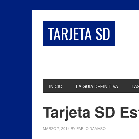
TARJETA SD
INICIO
LA GUÍA DEFINITIVA
LA
Tarjeta SD Es
MARZO 7, 2014
BY
PABLO DAMASO