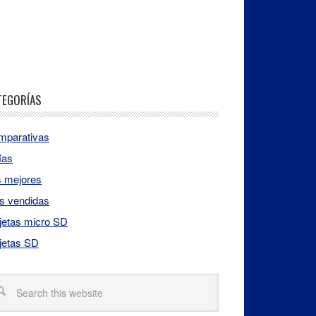
TEGORÍAS
mparativas
ías
s mejores
s vendidas
jetas micro SD
jetas SD