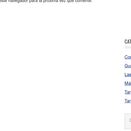
este navegador para la próxima vez que comente.
CA
Co
Gu
La
Má
Tar
Tar